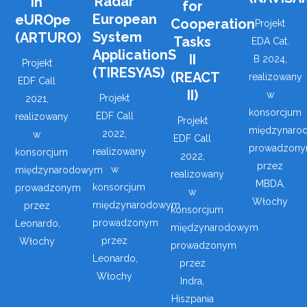
Radar
in
for
European
eUROpe
Cooperation
Projekt
System
(ARTURO)
Tasks
EDA Cat.
ApplicationS
II
B 2024,
Projekt
(TIRESYAS)
(REACT
realizowany
EDF Call
II)
w
Projekt
2021,
konsorcjum
EDF Call
realizowany
Projekt
międzynaro
2022,
w
EDF Call
prowadzon
realizowany
konsorcjum
2022,
przez
w
międzynarodowym
realizowany
MBDA,
konsorcjum
prowadzonym
w
Włochy
międzynarodowym
przez
konsorcjum
prowadzonym
Leonardo,
międzynarodowym
przez
Włochy
prowadzonym
Leonardo,
przez
Włochy
Indra,
Hiszpania