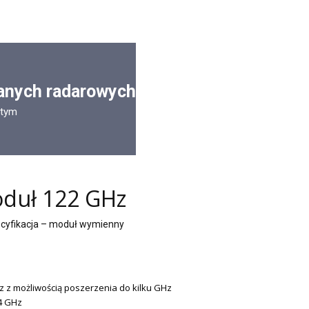
anych radarowych
stym
duł 122 GHz  
cyfikacja – moduł wymienny
z z możliwością poszerzenia do kilku GHz
.4 GHz