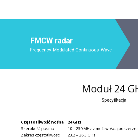
FMCW radar
Frequency-Modulated Continuous-Wave
Moduł 24 G
Specyfikacja
Częstotliwość nośna
24 GHz
Szerokość pasma
10 – 250 MHz z możliwością poszerzen
Zakres częstotliwości
23.2 – 26.3 GHz