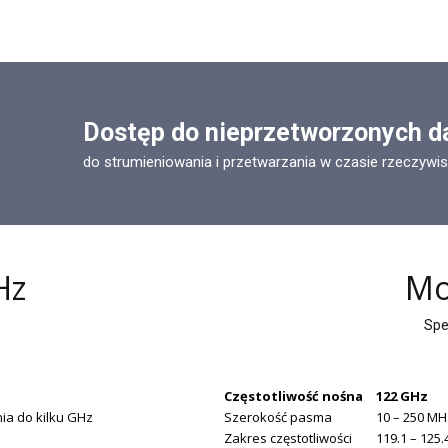
Dostęp do nieprzetworzonych d
do strumieniowania i przetwarzania w czasie rzeczywi
Hz
Mo
Spe
Częstotliwość nośna
122 GHz
ia do kilku GHz
Szerokość pasma
10 – 250 MH
Zakres częstotliwości
119.1 – 125