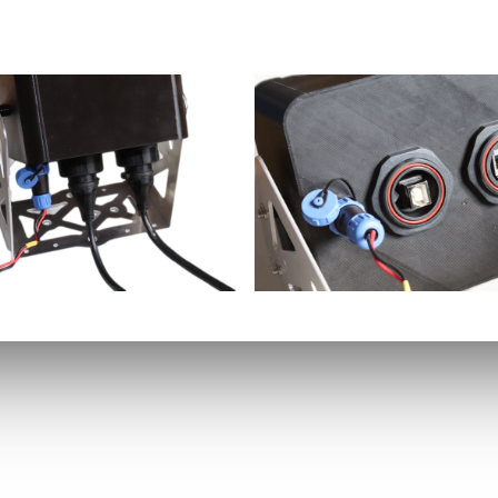
KONTAKT
ng to firma spin-off
XY-Sensing
hniki Warszawskiej, która
ul. Rektorska 4