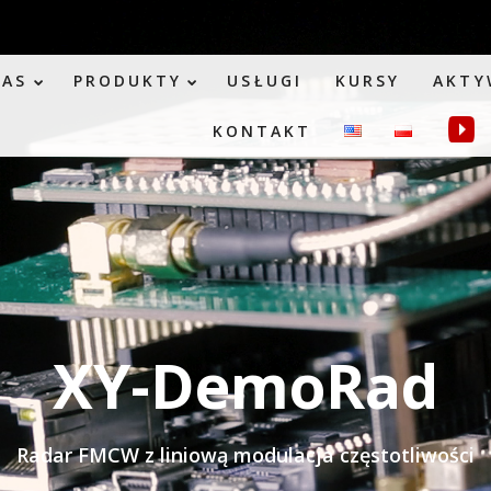
NAS
PRODUKTY
USŁUGI
KURSY
AKTY
KONTAKT
XY-DemoRad
Radar FMCW z liniową modulacja częstotliwości