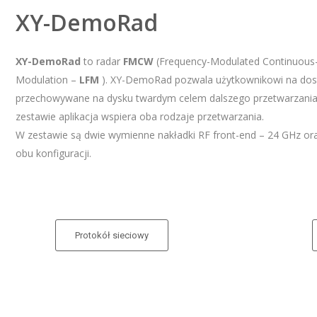
XY-DemoRad
XY-DemoRad
to radar
FMCW
(Frequency-Modulated Continuous-W
Modulation –
LFM
). XY-DemoRad pozwala użytkownikowi na dos
przechowywane na dysku twardym celem dalszego przetwarzania 
zestawie aplikacja wspiera oba rodzaje przetwarzania.
W zestawie są dwie wymienne nakładki RF front-end – 24 GHz ora
obu konfiguracji.
Protokół sieciowy