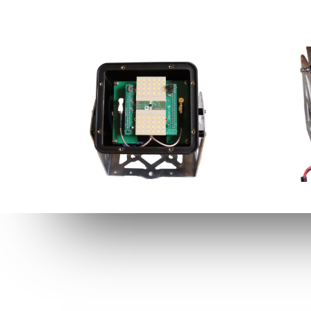
MENU
O NAS
HOME
XY-Sensi
Politec