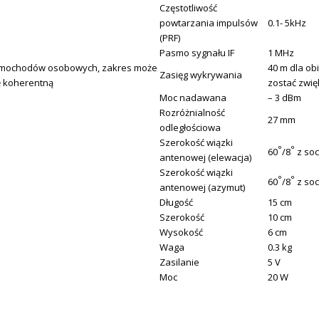
Częstotliwość
powtarzania impulsów
0.1- 5kHz
(PRF)
Pasmo sygnału IF
1 MHz
amochodów osobowych, zakres może
40 m dla o
Zasięg wykrywania
ę koherentną
zostać zwię
Moc nadawana
– 3 dBm
Rozróżnialność
27 mm
odległościowa
Szerokość wiązki
°
°
60
/8
z so
antenowej (elewacja)
Szerokość wiązki
°
°
60
/8
z so
antenowej (azymut)
Długość
15 cm
Szerokość
10 cm
Wysokość
6 cm
Waga
0.3 kg
Zasilanie
5 V
Moc
20 W