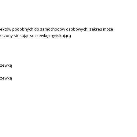
biektów podobnych do samochodów osobowych, zakres może
kszony stosując soczewkę ogniskującą
czewką
czewką