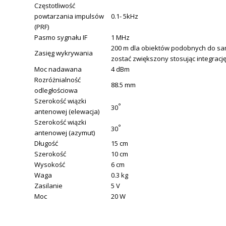
Częstotliwość
powtarzania impulsów
0.1- 5kHz
(PRF)
Pasmo sygnału IF
1 MHz
200 m dla obiektów podobnych do s
Zasięg wykrywania
zostać zwiększony stosując integracj
Moc nadawana
4 dBm
Rozróżnialność
88.5 mm
odległościowa
Szerokość wiązki
°
30
antenowej (elewacja)
Szerokość wiązki
°
30
antenowej (azymut)
Długość
15 cm
Szerokość
10 cm
Wysokość
6 cm
Waga
0.3 kg
Zasilanie
5 V
Moc
20 W